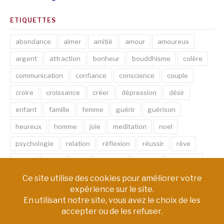
ETIQUETTES
abondance
aimer
amitié
amour
amoureux
argent
attraction
bonheur
bouddhisme
colère
communication
confiance
conscience
couple
croire
croissance
créer
dépression
désir
enfant
famille
femme
guérir
guérison
heureux
homme
joie
meditation
noel
psychologie
relation
réflexion
réussir
rêve
santé
sexe
soin
spirituel
succès
thérapie
vie
âme
émotion
énergie
équilibre