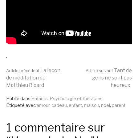
.
Lire
La leçon
Tant de
Article précédent
Article suivant
de méditation de
gens ne sont pas
Matthieu Ricard
heureux
la
Publié dans
Enfants
,
Psychologie et thérapies
Étiqueté avec
amour
,
cadeau
,
enfant
,
maison
,
noel
,
parent
suite
1 commentaire sur