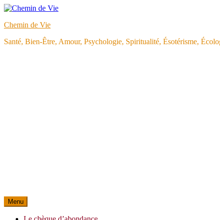
Aller
au
Chemin de Vie
contenu
Santé, Bien-Être, Amour, Psychologie, Spiritualité, Ésotérisme, Éco
Menu
Le chèque d’abondance