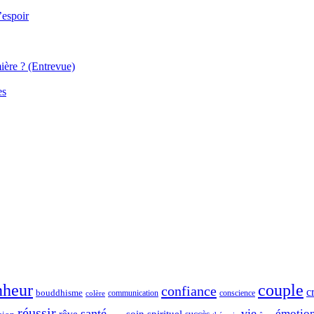
’espoir
ière ? (Entrevue)
es
nheur
couple
confiance
c
bouddhisme
communication
conscience
colère
réussir
santé
vie
émotio
spirituel