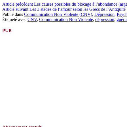
Lire
Article précédent
Les causes possibles du blocage à l’abondance (ar
Article suivant
Les 3 stades de l’amour selon les Grecs de l’Antiquité
la
Publié dans
Communication Non-Violente (CNV)
,
Dépression
,
Psych
suite
Étiqueté avec
CNV
,
Communication Non Violente
,
dépression
,
guérir
PUB