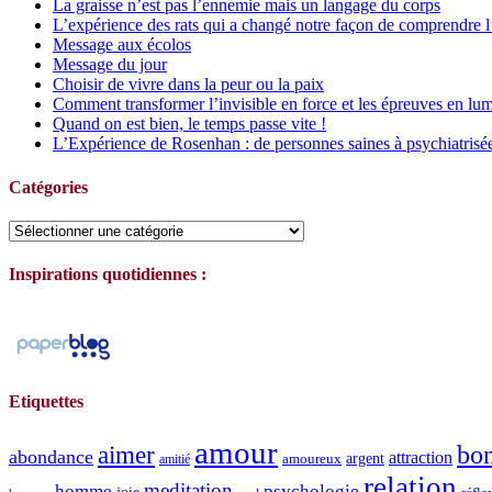
La graisse n’est pas l’ennemie mais un langage du corps
L’expérience des rats qui a changé notre façon de comprendre l
Message aux écolos
Message du jour
Choisir de vivre dans la peur ou la paix
Comment transformer l’invisible en force et les épreuves en lum
Quand on est bien, le temps passe vite !
L’Expérience de Rosenhan : de personnes saines à psychiatrisé
Catégories
Catégories
Inspirations quotidiennes :
Etiquettes
amour
bo
aimer
abondance
attraction
argent
amoureux
amitié
relation
meditation
homme
psychologie