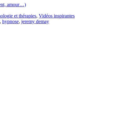
gent, amour…)
ologie et thérapies
,
Vidéos inspirantes
,
hypnose
,
jeremy demay