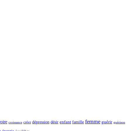
femme
roire
dépression
désir
enfant
guérir
créer
famille
guérison
croissance
n