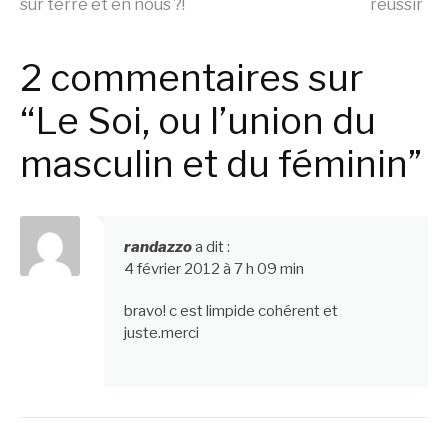
sur terre et en nous ?!
réussir
la
2 commentaires sur
suite
“Le Soi, ou l’union du
masculin et du féminin”
randazzo
a dit :
4 février 2012 à 7 h 09 min
bravo! c est limpide cohérent et
juste.merci