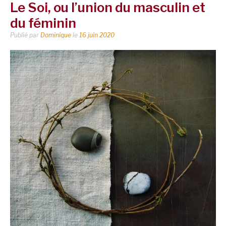
Le Soi, ou l’union du masculin et
du féminin
Publié par
Dominique
le
16 juin 2020