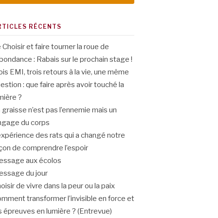
RTICLES RÉCENTS
 Choisir et faire tourner la roue de
abondance : Rabais sur le prochain stage !
ois EMI, trois retours à la vie, une même
estion : que faire après avoir touché la
mière ?
 graisse n’est pas l’ennemie mais un
ngage du corps
expérience des rats qui a changé notre
çon de comprendre l’espoir
ssage aux écolos
ssage du jour
oisir de vivre dans la peur ou la paix
mment transformer l’invisible en force et
s épreuves en lumière ? (Entrevue)