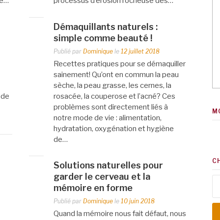
ne…
processus d’érosion rocheuse des…
Démaquillants naturels :
simple comme beauté !
Publié par
Dominique
le
12 juillet 2018
Recettes pratiques pour se démaquiller
sainement! Qu’ont en commun la peau
sèche, la peau grasse, les cernes, la
s de
rosacée, la couperose et l’acné? Ces
problèmes sont directement liés à
M
notre mode de vie : alimentation,
hydratation, oxygénation et hygiène
de…
C
Solutions naturelles pour
garder le cerveau et la
Re
mémoire en forme
Publié par
Dominique
le
10 juin 2018
Quand la mémoire nous fait défaut, nous