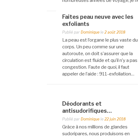
nombreuses années de voyage, je 
Faites peau neuve avec les
exfoliants
Publié par
Dominique
le
2 août 2018
La peau est l’organe le plus vaste du
corps. Un peu comme sur une
autoroute, on doit s’assurer que la
circulation est fluide et qu’il n’y a pa
congestion. Faute de quoi, il faut
appeler de l’aide : 911-exfoliation…
Déodorants et
antisudorifiques…
Publié par
Dominique
le
22 juin 2018
Grâce à nos millions de glandes
sudoripares, nous produisons en