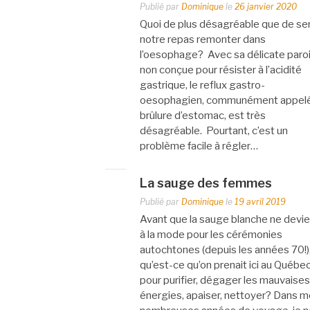
Publié par
Dominique
le
26 janvier 2020
Quoi de plus désagréable que de sen
notre repas remonter dans
l’oesophage? Avec sa délicate paro
non conçue pour résister à l’acidité
gastrique, le reflux gastro-
oesophagien, communément appel
brûlure d’estomac, est très
désagréable. Pourtant, c’est un
problème facile à régler…
La sauge des femmes
Publié par
Dominique
le
19 avril 2019
Avant que la sauge blanche ne devi
à la mode pour les cérémonies
autochtones (depuis les années 70!)
qu’est-ce qu’on prenait ici au Québec
pour purifier, dégager les mauvaises
énergies, apaiser, nettoyer? Dans 