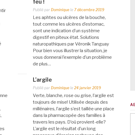
feu !
Publié par
Dominique
le
7 décembre 2019
tir
Les aphtes ou ulcères de la bouche,
i
tout comme les ulcères d’estomac,
sont une indication d’un système
digestif en piteux état. Solutions
é
naturopathiques par Véronik Tanguay
Pour bien vous illustrer la situation, je
vous donnerai l’exemple d’un problème
de plus…
L’argile
Publié par
Dominique
le
24 janvier 2019
enne
Verte, blanche, rose ou grise, l’argile est
toujours de mise! Utilisée depuis des
A
,
millénaires, l’argile s’est taillée une place
,
dans la pharmacopée des familles à
travers les pays. D’où provient-elle?
mes
L’argile est le résultat d’un long