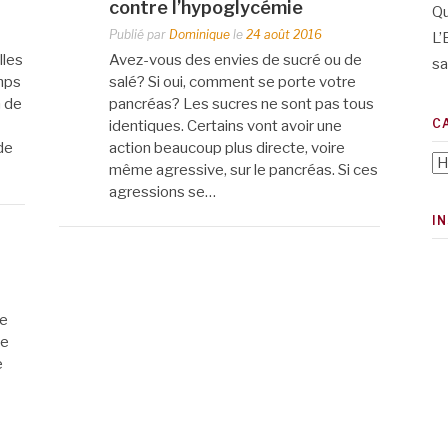
contre l’hypoglycémie
Qu
Publié par
Dominique
le
24 août 2016
L’
lles
Avez-vous des envies de sucré ou de
sa
amps
salé? Si oui, comment se porte votre
m de
pancréas? Les sucres ne sont pas tous
C
identiques. Certains vont avoir une
de
action beaucoup plus directe, voire
Ca
même agressive, sur le pancréas. Si ces
agressions se…
I
le
me
e