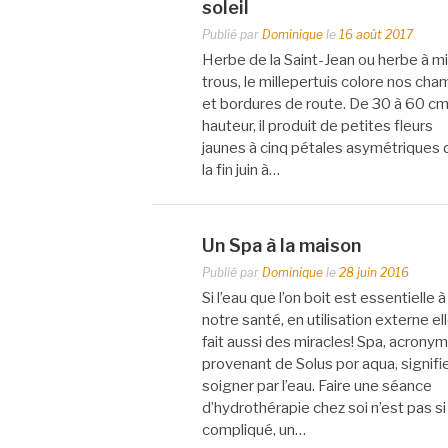
soleil
Publié par
Dominique
le
16 août 2017
Herbe de la Saint-Jean ou herbe à mi
trous, le millepertuis colore nos ch
et bordures de route. De 30 à 60 c
hauteur, il produit de petites fleurs
jaunes à cinq pétales asymétriques 
la fin juin à…
Un Spa à la maison
Publié par
Dominique
le
28 juin 2016
Si l’eau que l’on boit est essentielle à
notre santé, en utilisation externe el
fait aussi des miracles! Spa, acrony
provenant de Solus por aqua, signifi
soigner par l’eau. Faire une séance
d’hydrothérapie chez soi n’est pas si
compliqué, un…