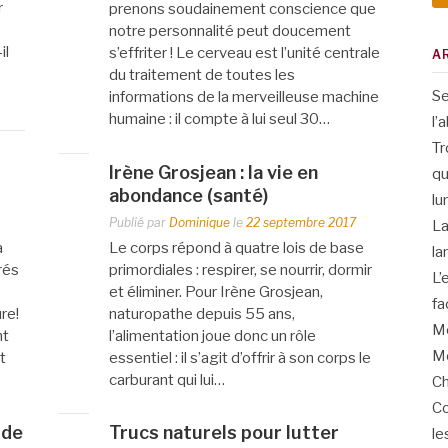
r
prenons soudainement conscience que
notre personnalité peut doucement
il
s’effriter ! Le cerveau est l’unité centrale
A
du traitement de toutes les
Se
informations de la merveilleuse machine
humaine : il compte à lui seul 30…
l’
Tr
Irène Grosjean : la vie en
qu
abondance (santé)
lu
Publié par
Dominique
le
22 septembre 2017
La
a
Le corps répond à quatre lois de base
la
rés
primordiales : respirer, se nourrir, dormir
L’
et éliminer. Pour Irène Grosjean,
fa
ure!
naturopathe depuis 55 ans,
Me
nt
l’alimentation joue donc un rôle
Me
t
essentiel : il s’agit d’offrir à son corps le
carburant qui lui…
Ch
Co
 de
Trucs naturels pour lutter
le