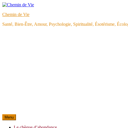
Aller
au
Chemin de Vie
contenu
Santé, Bien-Être, Amour, Psychologie, Spiritualité, Ésotérisme, Éco
Menu
Le chèque d’abondance