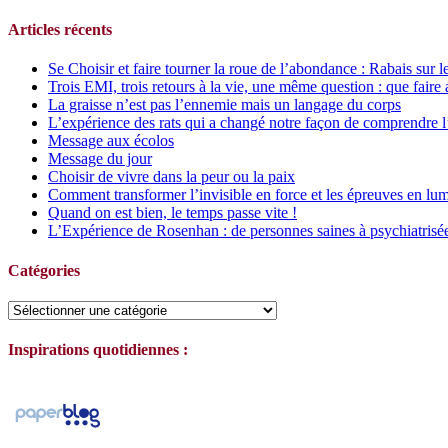
Articles récents
Se Choisir et faire tourner la roue de l’abondance : Rabais sur l
Trois EMI, trois retours à la vie, une même question : que faire 
La graisse n’est pas l’ennemie mais un langage du corps
L’expérience des rats qui a changé notre façon de comprendre l
Message aux écolos
Message du jour
Choisir de vivre dans la peur ou la paix
Comment transformer l’invisible en force et les épreuves en lum
Quand on est bien, le temps passe vite !
L’Expérience de Rosenhan : de personnes saines à psychiatrisé
Catégories
Catégories
Inspirations quotidiennes :