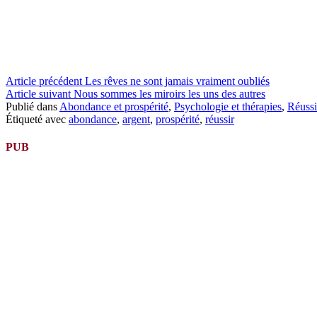
Lire
Article précédent
Les rêves ne sont jamais vraiment oubliés
Article suivant
Nous sommes les miroirs les uns des autres
la
Publié dans
Abondance et prospérité
,
Psychologie et thérapies
,
Réussi
suite
Étiqueté avec
abondance
,
argent
,
prospérité
,
réussir
PUB