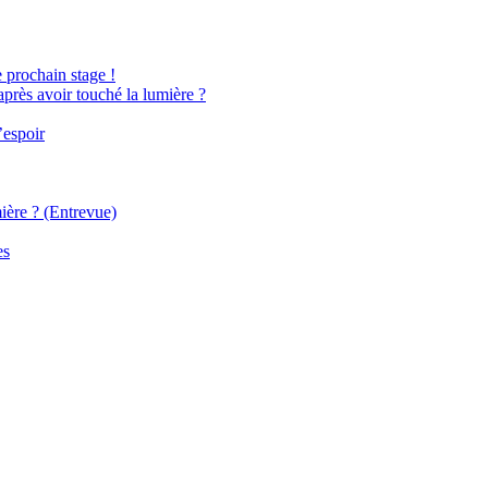
e prochain stage !
après avoir touché la lumière ?
’espoir
ière ? (Entrevue)
es