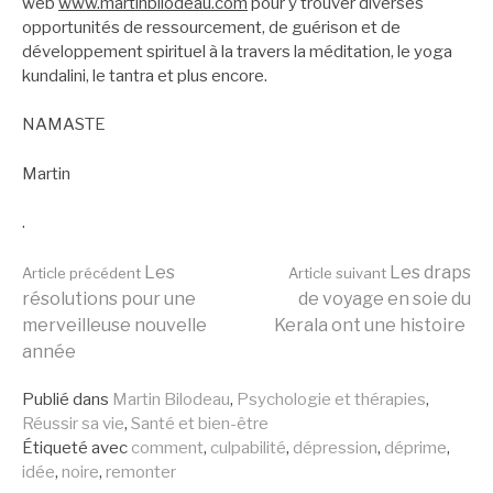
web
www.martinbilodeau.com
pour y trouver diverses
opportunités de ressourcement, de guérison et de
développement spirituel à la travers la méditation, le yoga
kundalini, le tantra et plus encore.
NAMASTE
Martin
.
Lire
Les
Les draps
Article précédent
Article suivant
résolutions pour une
de voyage en soie du
merveilleuse nouvelle
Kerala ont une histoire
la
année
Publié dans
Martin Bilodeau
,
Psychologie et thérapies
,
suite
Réussir sa vie
,
Santé et bien-être
Étiqueté avec
comment
,
culpabilité
,
dépression
,
déprime
,
idée
,
noire
,
remonter