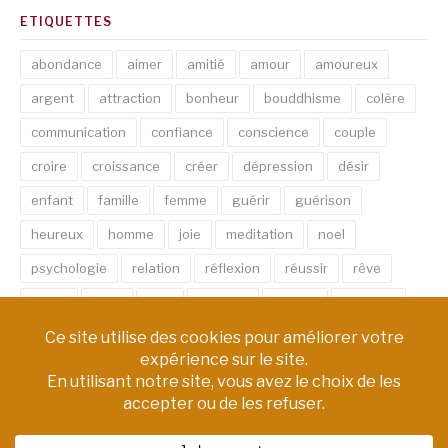
ETIQUETTES
abondance
aimer
amitié
amour
amoureux
argent
attraction
bonheur
bouddhisme
colère
communication
confiance
conscience
couple
croire
croissance
créer
dépression
désir
enfant
famille
femme
guérir
guérison
heureux
homme
joie
meditation
noel
psychologie
relation
réflexion
réussir
rêve
santé
sexe
soin
spirituel
succès
thérapie
vie
âme
émotion
énergie
équilibre
Copyright © AM Chemin de Vie | Tous droits réservés.