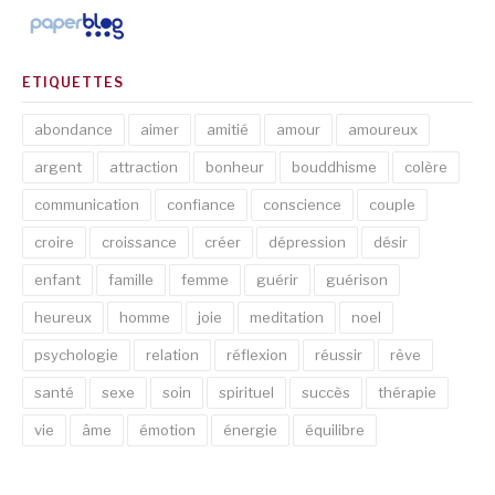
ETIQUETTES
abondance
aimer
amitié
amour
amoureux
argent
attraction
bonheur
bouddhisme
colère
communication
confiance
conscience
couple
croire
croissance
créer
dépression
désir
enfant
famille
femme
guérir
guérison
heureux
homme
joie
meditation
noel
psychologie
relation
réflexion
réussir
rêve
santé
sexe
soin
spirituel
succès
thérapie
vie
âme
émotion
énergie
équilibre