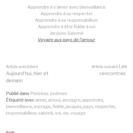
Apprendre à s’aimer avec bienveillance
Apprendre à se respecter
Apprendre à se responsabiliser
Apprendre à être fidèle à soi
Jacques Salomé
Voyage aux pays de l’amour
Lire
Les
Article précédent
Article suivant
Aujourd’hui, hier et
rencontres
demain
la
Publié dans
Pensées, poèmes
Étiqueté avec
aimer
,
amour
,
ancragre
,
apprendre
,
suite
bienveillance
,
encrage
,
fidèle
,
jacques
,
pays
,
respecter
,
responsabiliser
,
salomé
,
soi
,
vie
,
voyage